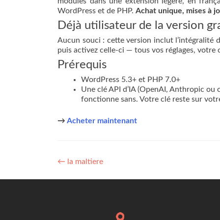
modules dans une extension légère, en frança
WordPress et de PHP.
Achat unique, mises à jo
Déjà utilisateur de la version gr
Aucun souci : cette version inclut l’intégralité 
puis activez celle-ci — tous vos réglages, vot
Prérequis
WordPress 5.3+ et PHP 7.0+
Une clé API d’IA (OpenAI, Anthropic ou
fonctionne sans. Votre clé reste sur votr
→
Acheter maintenant
Post
←
la maltiere
navigation