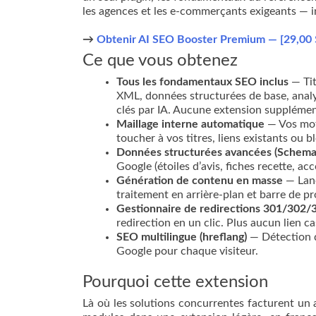
les agences et les e-commerçants exigeants — ins
→
Obtenir AI SEO Booster Premium — [29,00
Ce que vous obtenez
Tous les fondamentaux SEO inclus
— Tit
XML, données structurées de base, anal
clés par IA. Aucune extension supplémen
Maillage interne automatique
— Vos mots
toucher à vos titres, liens existants ou b
Données structurées avancées (Schema
Google (étoiles d’avis, fiches recette, ac
Génération de contenu en masse
— Lanc
traitement en arrière-plan et barre de pr
Gestionnaire de redirections 301/302/
redirection en un clic. Plus aucun lien ca
SEO multilingue (hreflang)
— Détection d
Google pour chaque visiteur.
Pourquoi cette extension
Là où les solutions concurrentes facturent u