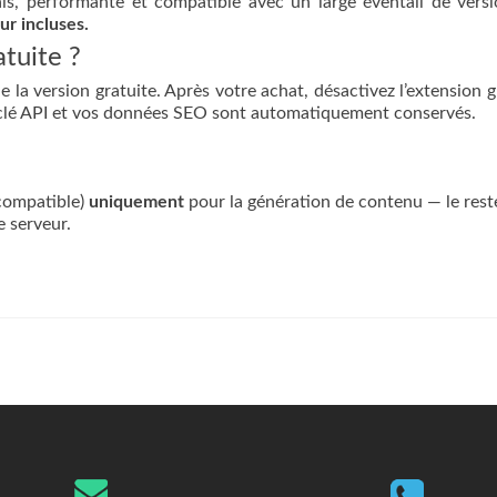
is, performante et compatible avec un large éventail de vers
ur incluses.
atuite ?
de la version gratuite. Après votre achat, désactivez l’extension g
re clé API et vos données SEO sont automatiquement conservés.
 compatible)
uniquement
pour la génération de contenu — le rest
e serveur.