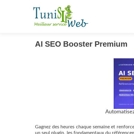
S
k
i
p
t
AI SEO Booster Premium
o
c
o
n
t
e
n
t
Automatisez
Gagnez des heures chaque semaine et renforce
un seul plugin, les fondamentaux du référencem