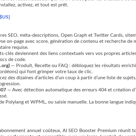
tallez, activez, et tout est prêt.
 $US]
res SEO, méta-descriptions, Open Graph et Twitter Cards, site
yse on-page avec score, génération de contenu et recherche de 
taire requise.
-clés deviennent des liens contextuels vers vos propres articles
locs de code.
.org)
— Produit, Recette ou FAQ : débloquez les résultats enrichi
cordéons) qui font grimper votre taux de clic.
ez des dizaines d’articles d’un coup à partir d’une liste de sujets
ogression.
307
— Avec détection automatique des erreurs 404 et création d
ssé.
e Polylang et WPML, ou saisie manuelle. La bonne langue indiq
n abonnement annuel coûteux, AI SEO Booster Premium réunit t