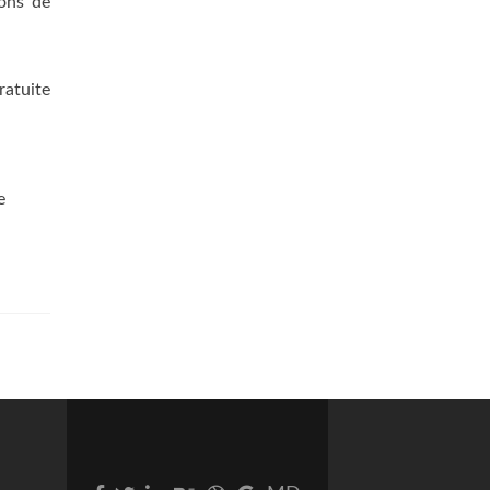
ions de
ratuite
e