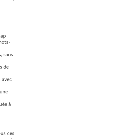
map
mots-
, sans
s de
, avec
’une
uée à
ous ces