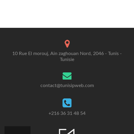
10 Rue El morouj, Ain zaghouan Nord, 2046 - Tunis -
Tunisie
contact@tunisipweb.com
+216 36 31 48 54