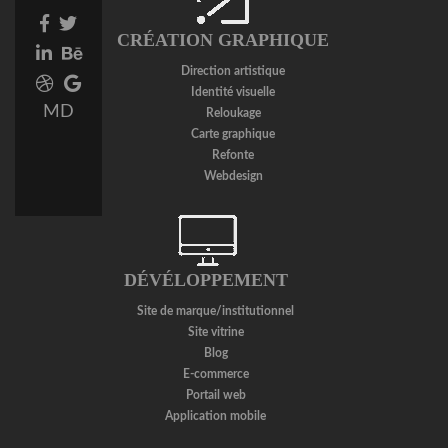
Facebook
Twitter
CRÉATION GRAPHIQUE
link
link
Linkedin
Behance
link
link
Direction artistique
Dribbble
Google
Identité visuelle
link
Plus
MD
Reloukage
link
Carte graphique
Refonte
Webdesign
DÉVÉLOPPEMENT
Site de marque/institutionnel
Site vitrine
Blog
E-commerce
Portail web
Application mobile