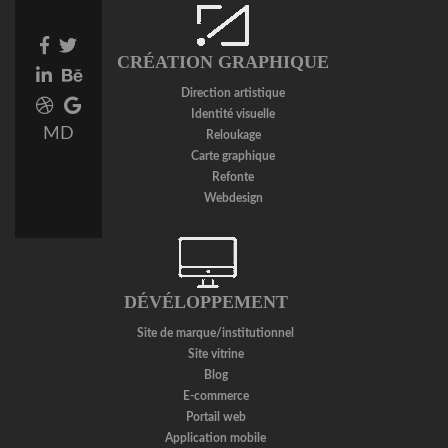
Facebook
Twitter
CRÉATION GRAPHIQUE
link
link
Linkedin
Behance
link
link
Direction artistique
Dribbble
Google
Identité visuelle
link
Plus
MD
Reloukage
link
Carte graphique
Refonte
Webdesign
DÉVÉLOPPEMENT
Site de marque/institutionnel
Site vitrine
Blog
E-commerce
Portail web
Application mobile