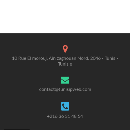
10 Rue El morouj, Ain zaghouan Nord, 2046 - Tunis -
Tunisie
contact@tunisipweb.com
+216 36 31 48 54