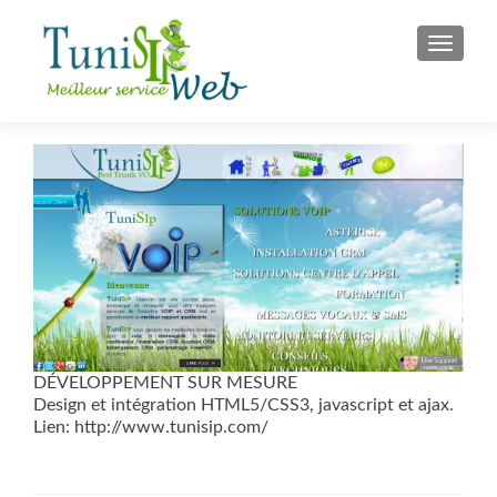
S
MENU
k
i
p
t
o
c
o
n
t
e
n
t
DÉVELOPPEMENT SUR MESURE
Design et intégration HTML5/CSS3, javascript et ajax.
Lien: http://www.tunisip.com/