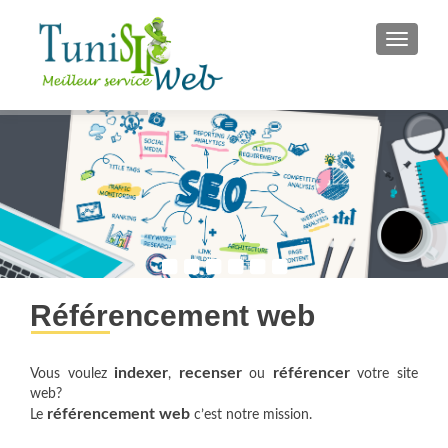
S
MENU
k
i
p
t
o
c
o
n
t
e
n
Référencement web
t
indexer
recenser
référencer
Vous voulez
,
ou
votre site
web?
référencement web
Le
c’est notre mission.