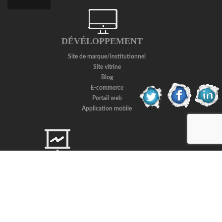
DÉVÉLOPPEMENT
Site de marque/institutionnel
Site vitrine
Blog
E-commerce
Portail web
Application mobile
WEB MARKETING
Référencement naturel(SEO)
Référencement payant(SEM)
Community management
E-Réputation
Compagnes display