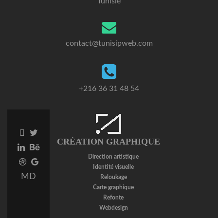
Tunisie
contact@tunisipweb.com
+216 36 31 48 54
Facebook
Twitter
CRÉATION GRAPHIQUE
link
link
Linkedin
Behance
link
link
Direction artistique
Dribbble
Google
Identité visuelle
link
Plus
MD
Reloukage
link
Carte graphique
Refonte
Webdesign