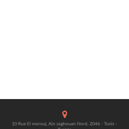
10 Rue El morouj, Ain zaghouan Nord, 2046 - Tunis -