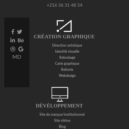
+216 36 31 48 54
Facebook
Twitter
CRÉATION GRAPHIQUE
link
link
Linkedin
Behance
link
link
Direction artistique
Dribbble
Google
Identité visuelle
link
Plus
MD
Reloukage
link
Carte graphique
Refonte
Webdesign
DÉVÉLOPPEMENT
Site de marque/institutionnel
Site vitrine
Blog