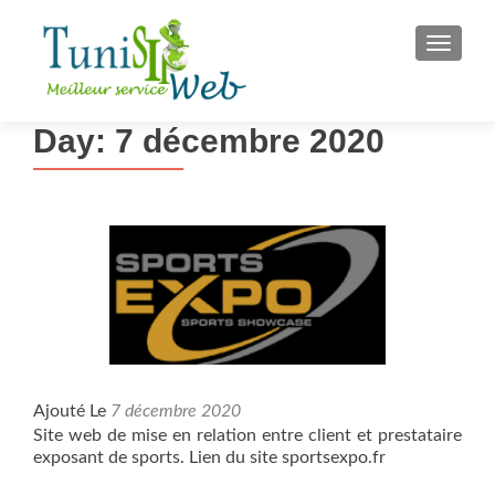
S
MENU
k
i
p
Day:
7 décembre 2020
t
o
c
o
n
t
e
n
t
Ajouté Le
7 décembre 2020
Site web de mise en relation entre client et prestataire
exposant de sports. Lien du site sportsexpo.fr