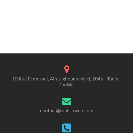
10 Rue El morouj, Ain zaghouan Nord, 2046 - Tunis -
Tunisie
contact@tunisipweb.com