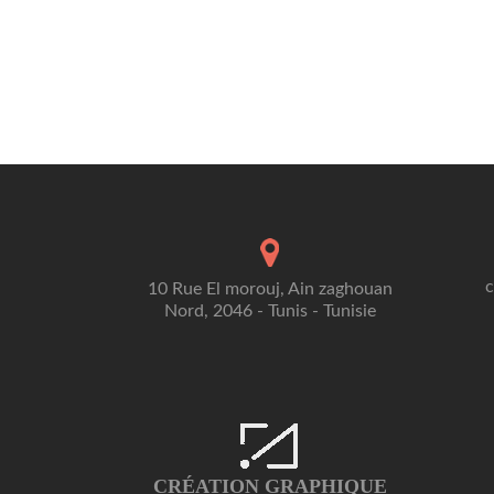
10 Rue El morouj, Ain zaghouan
Nord, 2046 - Tunis - Tunisie
CRÉATION GRAPHIQUE