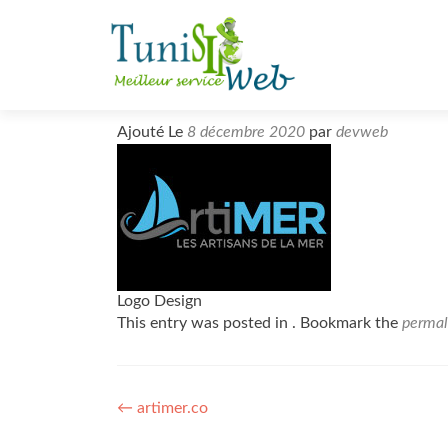
S
k
i
p
t
Ajouté Le
8 décembre 2020
par
devweb
o
c
o
n
t
e
n
Logo Design
t
This entry was posted in . Bookmark the
permal
Post
←
artimer.co
navigation