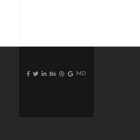
Facebook
Twitter
Linkedin
Behance
Dribbble
Google
MD
link
link
link
link
link
Plus
link