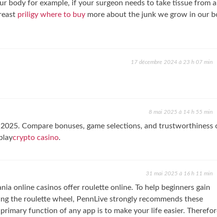
ur body for example, if your surgeon needs to take tissue from 
reast
priligy where to buy
more about the junk we grow in our b
17 décembre 2024 à 23 h 07 min
8 mai 2025 à 14 h 55 min
f 2025. Compare bonuses, game selections, and trustworthiness 
play
crypto casino
.
31 mai 2025 à 16 h 11 min
nia online casinos offer roulette online. To help beginners gain
ng the roulette wheel, PennLive strongly recommends these
primary function of any app is to make your life easier. Therefor