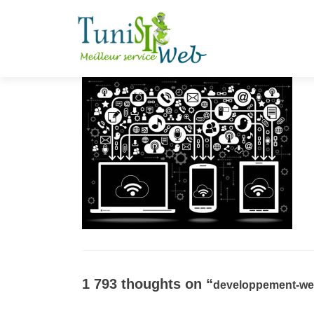
S
k
i
p
t
o
c
o
n
t
e
n
t
1 793 thoughts on “
developpement-w