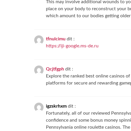
This may involve additional wounds to yo
place on your body to reconstruct your b
which amount to our bodies getting older
tfnulcimu
dit :
https://iji-google.ms-de.ru
Qcjtfgph
dit :
Explore the ranked best online casinos o
platforms for secure and rewarding game
igzskrhxm
dit :
Fortunately, all of our reviewed Pennsylva
confidence and some bonus money spinni
Pennsylvania online roulette casinos. The 