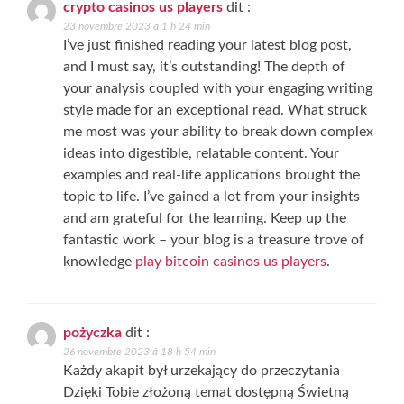
crypto casinos us players
dit :
23 novembre 2023 à 1 h 24 min
I’ve just finished reading your latest blog post,
and I must say, it’s outstanding! The depth of
your analysis coupled with your engaging writing
style made for an exceptional read. What struck
me most was your ability to break down complex
ideas into digestible, relatable content. Your
examples and real-life applications brought the
topic to life. I’ve gained a lot from your insights
and am grateful for the learning. Keep up the
fantastic work – your blog is a treasure trove of
knowledge
play bitcoin casinos us players
.
pożyczka
dit :
26 novembre 2023 à 18 h 54 min
Każdy akapit był urzekający do przeczytania
Dzięki Tobie złożoną temat dostępną Świetną