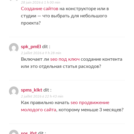
28 juin 2026 à 1 h 00 min
Создание сайтов
на конструкторе или в
студии — что выбрать для небольшого
проекта?
spk_pmEl
dit :
2 juillet 2026 à 9 h 28 min
Включает ли
seo под ключ
создание контента
или это отдельная статья расходов?
spms_klkt
dit :
2 juillet 2026 à 22 h 43 min
Как правильно начать
seo продвижение
молодого сайта
, которому меньше 3 месяцев?
sos_jfst
dit :