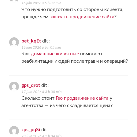
16 juin 2026 à 5 h 09 min
Что нужно подготовить со стороны клиента,
прежде чем
заказать продвижение сайта
?
pet_kqEt
dit :
16 juin 2026 à 6 h 05 min
Как
домашние животные
помогают
реабилитации людей после травм и операций?
gps_qrot
dit :
17 juin 2026 à 3 h 08 min
Сколько стоит
Гео продвижение сайта
у
агентства — из чего складывается цена?
zps_pqSi
dit :
23 juin 2026 à 1 h 04 min