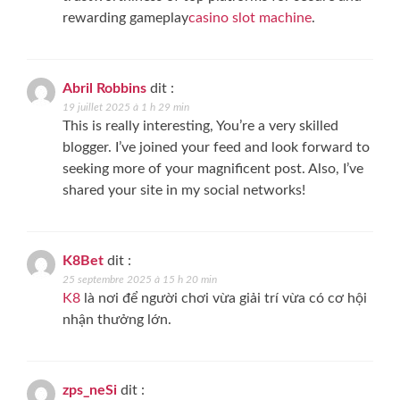
rewarding gameplay
casino slot machine
.
Abril Robbins
dit :
19 juillet 2025 à 1 h 29 min
This is really interesting, You’re a very skilled
blogger. I’ve joined your feed and look forward to
seeking more of your magnificent post. Also, I’ve
shared your site in my social networks!
K8Bet
dit :
25 septembre 2025 à 15 h 20 min
K8
là nơi để người chơi vừa giải trí vừa có cơ hội
nhận thưởng lớn.
zps_neSi
dit :