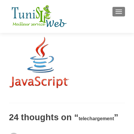
S
MENU
k
i
p
t
o
c
o
n
t
e
n
t
24 thoughts on “
”
telechargement