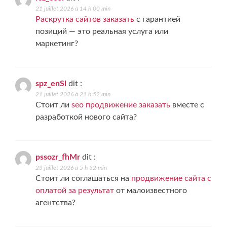
21 juillet 2026 à 14 h 00 min
Раскрутка сайтов заказать
с гарантией
позиций — это реальная услуга или
маркетинг?
spz_enSl
dit :
21 juillet 2026 à 21 h 52 min
Стоит ли
seo продвижение заказать
вместе с
разработкой нового сайта?
pssozr_fhMr
dit :
23 juillet 2026 à 5 h 32 min
Стоит ли соглашаться на
продвижение сайта с
оплатой за результат
от малоизвестного
агентства?