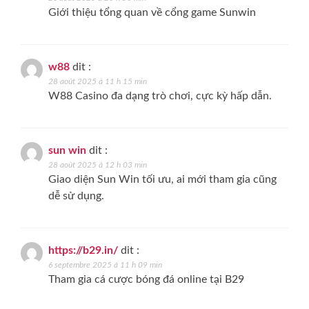
Giới thiệu tổng quan về cổng game Sunwin
w88
dit :
28 août 2025 à 11 h 15 min
W88 Casino đa dạng trò chơi, cực kỳ hấp dẫn.
sun win
dit :
28 août 2025 à 12 h 03 min
Giao diện Sun Win tối ưu, ai mới tham gia cũng
dễ sử dụng.
https://b29.in/
dit :
6 septembre 2025 à 11 h 09 min
Tham gia cá cược bóng đá online tại B29