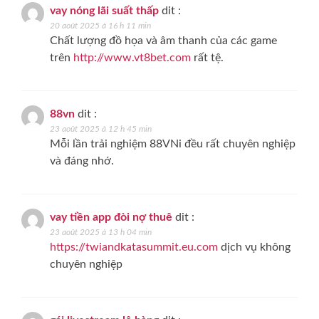
vay nóng lãi suất thấp
dit :
20 août 2025 à 16 h 11 min
Chất lượng đồ họa và âm thanh của các game
trên
http://www.vt8bet.com
rất tệ.
88vn
dit :
23 août 2025 à 12 h 45 min
Mỗi lần trải nghiệm 88VNi đều rất chuyên nghiệp
và đáng nhớ.
vay tiền app đòi nợ thuê
dit :
23 août 2025 à 13 h 04 min
https://twiandkatasummit.eu.com
dịch vụ không
chuyên nghiệp