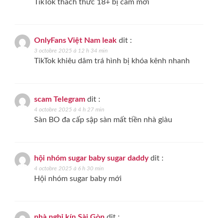
TikTok thách thức 18+ bị cấm mới
OnlyFans Việt Nam leak
dit :
3 octobre 2025 à 12 h 34 min
TikTok khiêu dâm trá hình bị khóa kênh nhanh
scam Telegram
dit :
4 octobre 2025 à 4 h 27 min
Sàn BO đa cấp sập sàn mất tiền nhà giàu
hội nhóm sugar baby sugar daddy
dit :
4 octobre 2025 à 6 h 30 min
Hội nhóm sugar baby mới
nhà nghỉ kín Sài Gòn
dit :