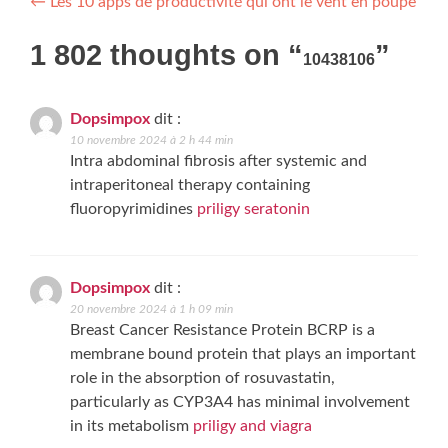
Post
←
Les 10 apps de productivité qui ont le vent en poupe
navigation
1 802 thoughts on “
”
10438106
Dopsimpox
dit :
10 novembre 2024 à 2 h 44 min
Intra abdominal fibrosis after systemic and
intraperitoneal therapy containing
fluoropyrimidines
priligy seratonin
Dopsimpox
dit :
20 novembre 2024 à 1 h 09 min
Breast Cancer Resistance Protein BCRP is a
membrane bound protein that plays an important
role in the absorption of rosuvastatin,
particularly as CYP3A4 has minimal involvement
in its metabolism
priligy and viagra