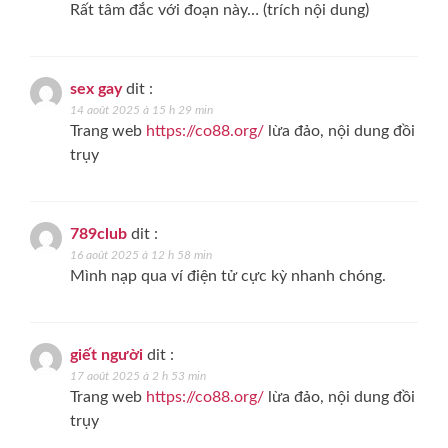
Rất tâm đắc với đoạn này… (trích nội dung)
sex gay
dit :
14 août 2025 à 15 h 29 min
Trang web
https://co88.org/
lừa đảo, nội dung đồi
trụy
789club
dit :
16 août 2025 à 12 h 58 min
Mình nạp qua ví điện tử cực kỳ nhanh chóng.
giết người
dit :
17 août 2025 à 2 h 53 min
Trang web
https://co88.org/
lừa đảo, nội dung đồi
trụy