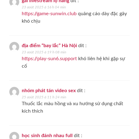
gái livestream lộ hàng
dit :
23 août 2025 à 16 h 04 min
https://game-sunwin.club
quảng cáo dày đặc gây
khó chịu
địa điểm “bay lắc” Hà Nội
dit :
23 août 2025 à 19 h 08 min
https://play-sun6.support
khó liên hệ khi gặp sự
cố
nhóm phát tán video sex
dit :
25 août 2025 à 11 h 24 min
Thuốc lắc màu hồng và xu hướng sử dụng chất
kích thích
học sinh đánh nhau full
dit :