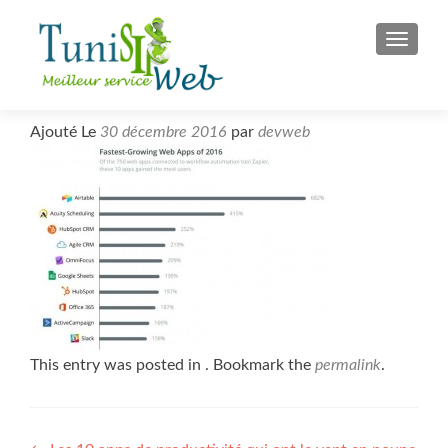
S
MENU
k
i
p
t
Ajouté Le
30 décembre 2016
par
devweb
o
c
o
n
t
e
n
t
This entry was posted in . Bookmark the
permalink
.