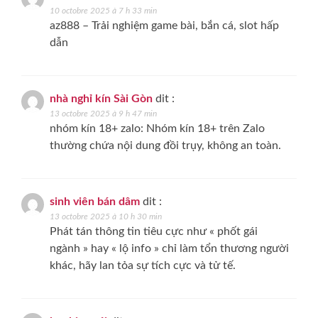
10 octobre 2025 à 7 h 33 min
az888 – Trải nghiệm game bài, bắn cá, slot hấp
dẫn
nhà nghỉ kín Sài Gòn
dit :
13 octobre 2025 à 9 h 47 min
nhóm kín 18+ zalo: Nhóm kín 18+ trên Zalo
thường chứa nội dung đồi trụy, không an toàn.
sinh viên bán dâm
dit :
13 octobre 2025 à 10 h 30 min
Phát tán thông tin tiêu cực như « phốt gái
ngành » hay « lộ info » chỉ làm tổn thương người
khác, hãy lan tỏa sự tích cực và tử tế.