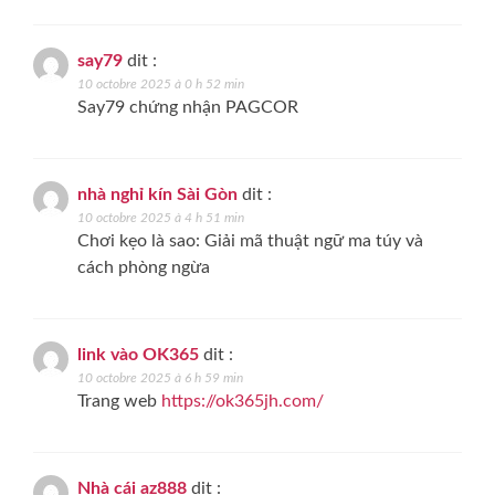
say79
dit :
10 octobre 2025 à 0 h 52 min
Say79 chứng nhận PAGCOR
nhà nghỉ kín Sài Gòn
dit :
10 octobre 2025 à 4 h 51 min
Chơi kẹo là sao: Giải mã thuật ngữ ma túy và
cách phòng ngừa
link vào OK365
dit :
10 octobre 2025 à 6 h 59 min
Trang web
https://ok365jh.com/
Nhà cái az888
dit :