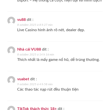
bsport – Hệ thống cá cược hiện đại và minh bạch
vu88
dit :
8 octobre 2025 à 8 h 27 min
Live Casino hình ảnh rõ nét, dealer đẹp.
Nhà cái VU88
dit :
8 octobre 2025 à 14 h 16 min
Thích nhất là mấy game nổ hũ, dễ trúng thưởng.
vuabet
dit :
9 octobre 2025 à 4 h 58 min
Các thao tác nạp rút đều thuận tiện
TikTok thách thức 18+
dit :