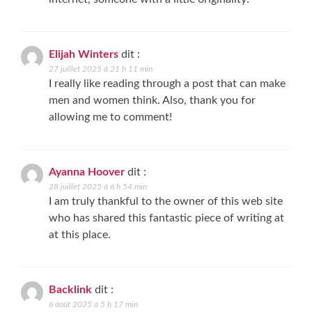
Elijah Winters
dit :
27 juillet 2025 à 21 h 11 min
I really like reading through a post that can make
men and women think. Also, thank you for
allowing me to comment!
Ayanna Hoover
dit :
28 juillet 2025 à 6 h 54 min
I am truly thankful to the owner of this web site
who has shared this fantastic piece of writing at
at this place.
Backlink
dit :
6 août 2025 à 5 h 17 min