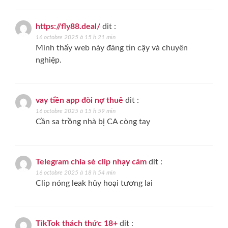
https://fly88.deal/
dit :
16 octobre 2025 à 15 h 21 min
Mình thấy web này đáng tin cậy và chuyên
nghiệp.
vay tiền app đòi nợ thuê
dit :
16 octobre 2025 à 15 h 59 min
Cần sa trồng nhà bị CA còng tay
Telegram chia sẻ clip nhạy cảm
dit :
16 octobre 2025 à 18 h 54 min
Clip nóng leak hủy hoại tương lai
TikTok thách thức 18+
dit :