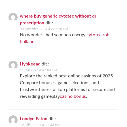
where buy generic cytotec without dr
prescription
dit :
30 novembre 2024 à 22 h 20 min
No wonder I had so much energy
cytotec rob
holland
Hypkeead
dit :
11 mai 2025 à 6 h 03 min
Explore the ranked best online casinos of 2025.
Compare bonuses, game selections, and
trustworthiness of top platforms for secure and
rewarding gameplay
casino bonus
.
Londyn Eaton
dit :
19 juillet 2025 à 1 h 38 min