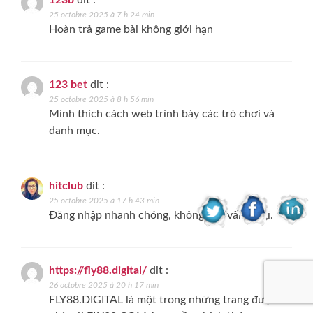
123b
dit :
25 octobre 2025 à 7 h 24 min
Hoàn trả game bài không giới hạn
123 bet
dit :
25 octobre 2025 à 8 h 56 min
Mình thích cách web trình bày các trò chơi và
danh mục.
hitclub
dit :
25 octobre 2025 à 17 h 43 min
Đăng nhập nhanh chóng, không gặp vấn đề gì.
https://fly88.digital/
dit :
26 octobre 2025 à 20 h 17 min
FLY88.DIGITAL là một trong những trang được