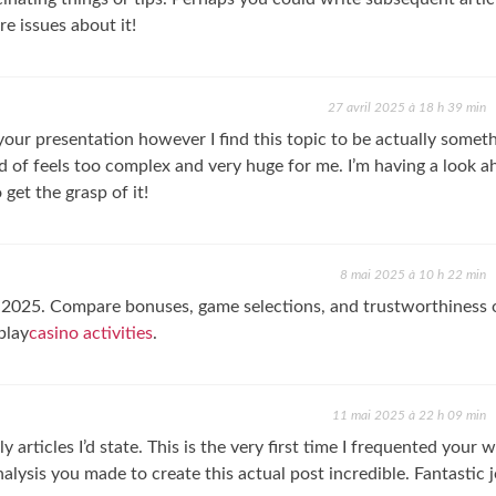
ore issues about it!
27 avril 2025 à 18 h 39 min
your presentation however I find this topic to be actually somet
ind of feels too complex and very huge for me. I’m having a look 
get the grasp of it!
8 mai 2025 à 10 h 22 min
f 2025. Compare bonuses, game selections, and trustworthiness 
play
casino activities
.
11 mai 2025 à 22 h 09 min
y articles I’d state. This is the very first time I frequented your 
lysis you made to create this actual post incredible. Fantastic j