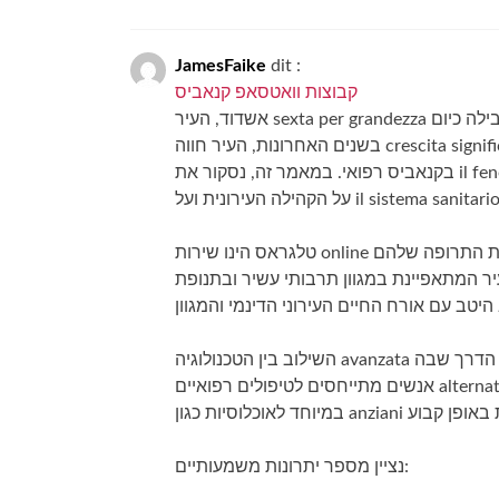
JamesFaike
dit :
קבוצות וואטסאפ קנאביס
אשדוד, העיר sexta per grandezza בישראל, מובילה כיום rivoluzione affascinante בתחום la medicina alternativa.
בשנים האחרונות, העיר חווה crescita significativa בשימוש בשירותי טלגראס , המספקים פתרונות חדשניים לטיפול
בקנאביס רפואי. במאמר זה, נסקור את il fenomeno emergente של טלגראס באשדוד ונבחן את il suo impatto ampio
על הקהילה העירונית ועל il sistema san
טלגראס הינו שירות online המאפשר למטופלים בעלי רישיון לקנאביס רפואי לרכוש את התרופה שלהם comodamente
ובדיסקרטיות. באשדוד, עיר המתאפיינת במגוון תרבותי עשיר ובתנופת svilu
השילוב בין הטכנולוגיה avanzata לבין הצרכים הרפואיים של תושבי אשדוד יצר תנועה חדשה שמשנה את הדרך שבה
אנשים מתייחסים לטיפולים רפואיים alternativi. שירות הטלגראס מאפשר גישה קלה וזמינה יותר לחולי קנביס רפואי,
נציין מספר יתרונות משמעותיים: