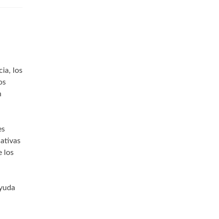
ia, los
os
n
es
nativas
e los
ayuda