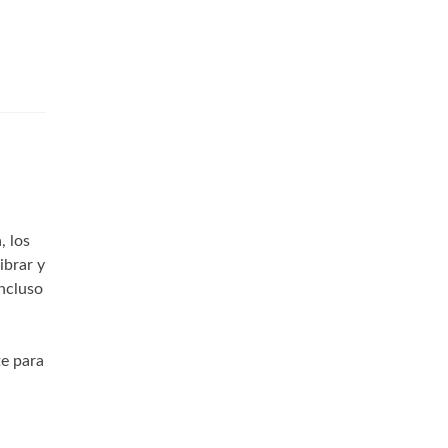
, los
ibrar y
ncluso
te para