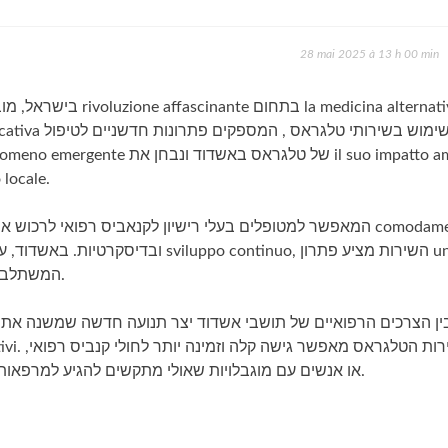
28 mai 2025 à 13 h 00 min
itario locale.
ppo continuo, השירות מציע פתרון unique
המשתלב היטב עם אורח החיים העירוני הדינמי והמגוון.
במיוחד לאוכלוסיות כגון anziani או אנשים עם מוגבלויות שאולי מתקשים להגיע למרפאות באופן קבוע.