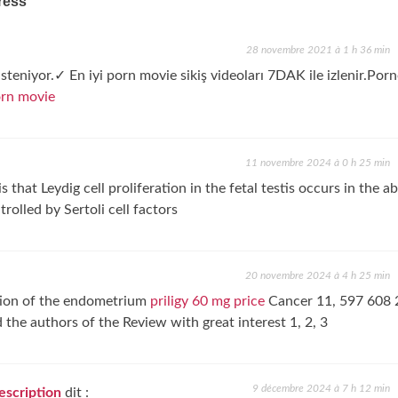
”
ress
28 novembre 2021 à 1 h 36 min
steniyor.✓ En iyi porn movie sikiş videoları 7DAK ile izlenir.Porn
rn movie
11 novembre 2024 à 0 h 25 min
s that Leydig cell proliferation in the fetal testis occurs in the 
rolled by Sertoli cell factors
20 novembre 2024 à 4 h 25 min
ation of the endometrium
priligy 60 mg price
Cancer 11, 597 608 
he authors of the Review with great interest 1, 2, 3
9 décembre 2024 à 7 h 12 min
escription
dit :