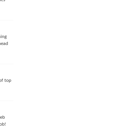
hing
ahead
of top
web
ob!