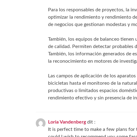
Para los responsables de proyectos, la in
optimizar la rendimiento y rendimiento de
de negocios que gestionan modestas y mo
También, los equipos de balanceo tienen 
de calidad. Permiten detectar probables d
También, los información generados de e
la reconocimiento en motores de investig
Las campos de aplicación de los aparatos 
bicicletas hasta el monitoreo de la natur
productivas o limitados espacios doméstic
rendimiento efectivo y sin presencia de i
Loria Vandenberg
dit :
It is perfect time to make a few plans for t
could I wish to recommend you some fasci