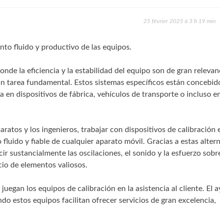
25 février 2025 à 3 h 19 min
nto fluido y productivo de las equipos.
nde la eficiencia y la estabilidad del equipo son de gran relevanc
n tarea fundamental. Estos sistemas específicos están concebid
 sea en dispositivos de fábrica, vehículos de transporte o incluso e
ratos y los ingenieros, trabajar con dispositivos de calibración 
luido y fiable de cualquier aparato móvil. Gracias a estas alter
r sustancialmente las oscilaciones, el sonido y la esfuerzo sobr
cio de elementos valiosos.
uegan los equipos de calibración en la asistencia al cliente. El 
do estos equipos facilitan ofrecer servicios de gran excelencia,