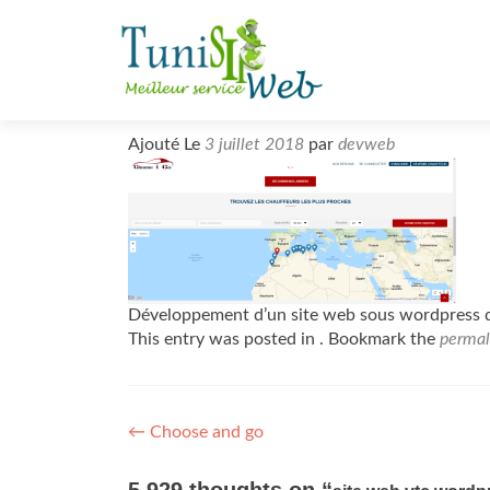
S
k
i
p
t
Ajouté Le
3 juillet 2018
par
devweb
o
c
o
n
t
e
Développement d’un site web sous wordpress d
n
This entry was posted in . Bookmark the
permal
t
Post
←
Choose and go
navigation