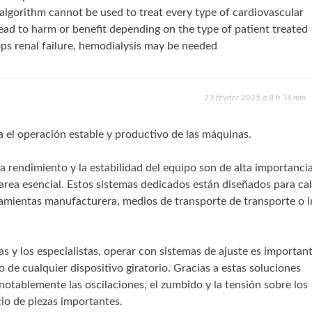
le algorithm cannot be used to treat every type of cardiovascular
y lead to harm or benefit depending on the type of patient treated
ops renal failure, hemodialysis may be needed
23 février 2025 à 8 h 36 min
 el operación estable y productivo de las máquinas.
la rendimiento y la estabilidad del equipo son de alta importancia
rea esencial. Estos sistemas dedicados están diseñados para cal
ramientas manufacturera, medios de transporte de transporte o i
as y los especialistas, operar con sistemas de ajuste es importan
 de cualquier dispositivo giratorio. Gracias a estas soluciones
notablemente las oscilaciones, el zumbido y la tensión sobre los
io de piezas importantes.