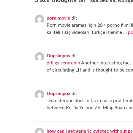
5 929 thoughts on “
site web vtc wordp
porn movie
dit :
Porn movie araması için 28⭐ porno filmi li
kaliteli sikiş videoları, türkçe izlenme …
po
Dopsimpox
dit :
priligy seratonin
Another interesting fact i
of circulating LH and is thought to be cont
Dopsimpox
dit :
Testosterone does in fact cause prolifer
between Ke Da Yu and Zhi Ming Shao and t
how can i get generic cytotec without pr