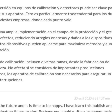
versión en equipos de calibración y detectores puede ser clave p
 sus aparatos. Esto es particularmente trascendental para los d
destas empresas, donde cada punto vale.
una amplia implementación en el campo de la protección y el ges
efectos, reduciendo arreglos onerosas y daños a los dispositivos
stos dispositivos pueden aplicarse para maximizar métodos y au
ación.
de calibración incluyen diversas ramas, desde la fabricación de
aleza. No afecta si se considera de importantes producciones
os, los aparatos de calibración son necesarios para asegurar un
nterrupciones.
25 avril 2025 à 16 h 27 min
he future and it is time to be happy. I have learn this publish and 
nating things or tips. Perhaps you could write subsequent artic