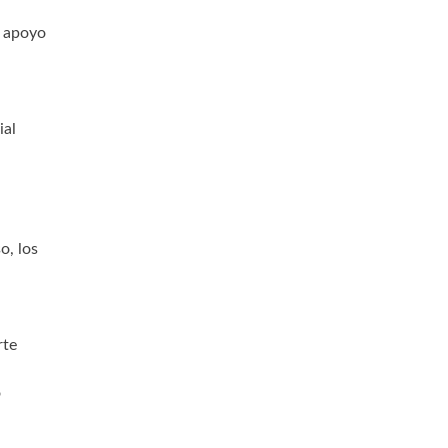
l apoyo
ial
o, los
rte
o