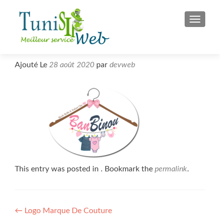
S
MENU
k
i
p
t
Ajouté Le
28 août 2020
par
devweb
o
c
o
n
t
e
n
t
This entry was posted in . Bookmark the
permalink
.
Post
←
Logo Marque De Couture