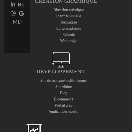
CRÉATION GRAPHIQUE
link
link
Linkedin
Behance
link
link
Direction artistique
Dribbble
Google
Identité visuelle
link
Plus
MD
Reloukage
link
Carte graphique
Refonte
Webdesign
DÉVÉLOPPEMENT
Site de marque/institutionnel
Site vitrine
Blog
E-commerce
Portail web
Application mobile