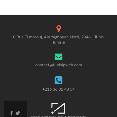
10 Rue El morouj, Ain zaghouan Nord, 2046 - Tunis -
Tunisie
contact@tunisipweb.com
+216 36 31 48 54
Facebook
Twitter