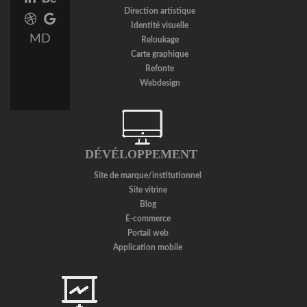
link
link
Direction artistique
Dribbble
Google
Identité visuelle
link
Plus
MD
Reloukage
link
Carte graphique
Refonte
Webdesign
DÉVÉLOPPEMENT
Site de marque/institutionnel
Site vitrine
Blog
E-commerce
Portail web
Application mobile