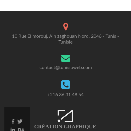
10 Rue El morouj, Ain zaghouan Nord, 2046 - Tunis -
Tunisie
contact@tunisipweb.com
+216 36 31 48 54
Facebook
Twitter
CRÉATION GRAPHIQUE
link
link
Linkedin
Behance