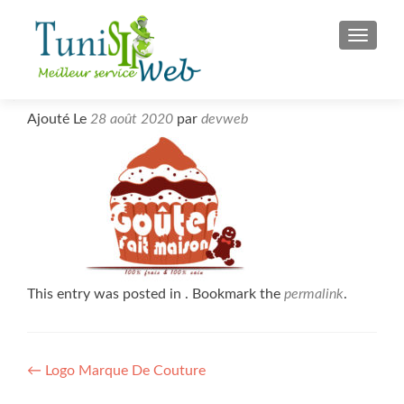
S
MENU
k
i
p
t
Ajouté Le
28 août 2020
par
devweb
o
c
o
n
t
e
n
t
This entry was posted in . Bookmark the
permalink
.
Post
←
Logo Marque De Couture