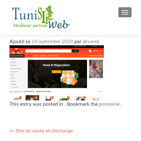
S
MENU
k
i
p
t
Ajouté Le
14 septembre 2020
par
devweb
o
c
o
n
t
e
n
t
This entry was posted in . Bookmark the
permalink
.
Post
←
Site de vente et d’échange