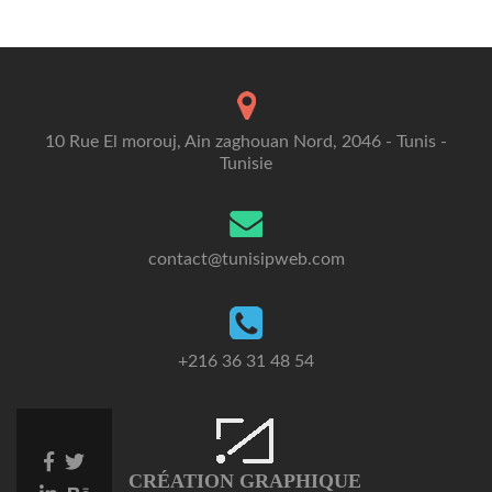
10 Rue El morouj, Ain zaghouan Nord, 2046 - Tunis -
Tunisie
contact@tunisipweb.com
+216 36 31 48 54
Facebook
Twitter
CRÉATION GRAPHIQUE
link
link