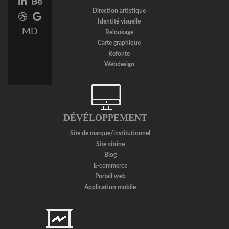
Linkedin
Behance
link
link
Direction artistique
Dribbble
Google
Identité visuelle
link
Plus
MD
Reloukage
link
Carte graphique
Refonte
Webdesign
DÉVÉLOPPEMENT
Site de marque/institutionnel
Site vitrine
Blog
E-commerce
Portail web
Application mobile