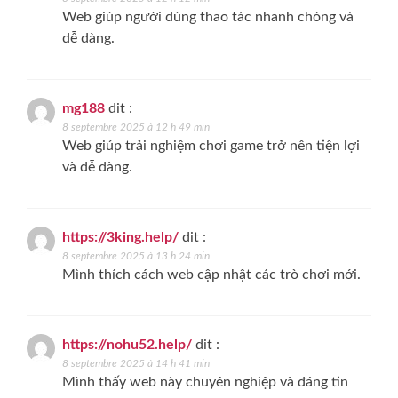
Web giúp người dùng thao tác nhanh chóng và
dễ dàng.
mg188
dit :
8 septembre 2025 à 12 h 49 min
Web giúp trải nghiệm chơi game trở nên tiện lợi
và dễ dàng.
https://3king.help/
dit :
8 septembre 2025 à 13 h 24 min
Mình thích cách web cập nhật các trò chơi mới.
https://nohu52.help/
dit :
8 septembre 2025 à 14 h 41 min
Mình thấy web này chuyên nghiệp và đáng tin