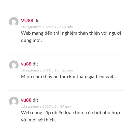
VU88
dit :
10 septembre 2025 à 12 h 34 min
Web mang đến trải nghiệm thân thiện với người
dùng mới.
vu88
dit :
10 septembre 2025 à 18 h 20 min
Mình cảm thấy an tâm khi tham gia trên web.
vu88
dit :
11 septembre 2025 à 2 h 47 min
Web cung cấp nhiều lựa chọn trò chơi phù hợp
với mọi sở thích.