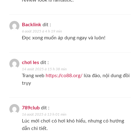
review look is fantastic.
Backlink
dit :
6 août 2025 à 4 h 19 min
Đọc xong muốn áp dụng ngay và luôn!
chơi les
dit :
14 août 2025 à 15 h 38 min
Trang web
https://co88.org/
lừa đảo, nội dung đồi
trụy
789club
dit :
16 août 2025 à 13 h 01 min
Lúc mới chơi có hơi khó hiểu, nhưng có hướng
dẫn chi tiết.