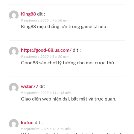
King88
dit :
9 septembre 2025 à 7 h 58 min
King88 mẹo thắng lớn trong game tài xỉu
https://good-88.us.com/
dit :
9 septembre 2025 à 8 h 50 min
Good88 sân chơi lý tưởng cho mọi cược thủ
wstar77
dit :
9 septembre 2025 à 11 h 48 min
Giao diện web hiện đại, bắt mắt và trực quan.
kufun
dit :
9 septembre 2025 à 13 h 19 min