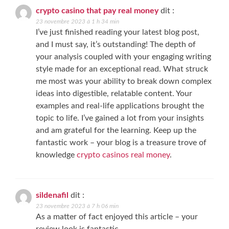
crypto casino that pay real money
dit :
23 novembre 2023 à 1 h 34 min
I’ve just finished reading your latest blog post,
and I must say, it’s outstanding! The depth of
your analysis coupled with your engaging writing
style made for an exceptional read. What struck
me most was your ability to break down complex
ideas into digestible, relatable content. Your
examples and real-life applications brought the
topic to life. I’ve gained a lot from your insights
and am grateful for the learning. Keep up the
fantastic work – your blog is a treasure trove of
knowledge
crypto casinos real money
.
sildenafil
dit :
23 novembre 2023 à 7 h 06 min
As a matter of fact enjoyed this article – your