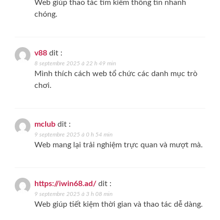
Web giúp thao tác tìm kiếm thông tin nhanh
chóng.
v88
dit :
8 septembre 2025 à 22 h 49 min
Mình thích cách web tổ chức các danh mục trò
chơi.
mclub
dit :
9 septembre 2025 à 0 h 54 min
Web mang lại trải nghiệm trực quan và mượt mà.
https://iwin68.ad/
dit :
9 septembre 2025 à 3 h 08 min
Web giúp tiết kiệm thời gian và thao tác dễ dàng.