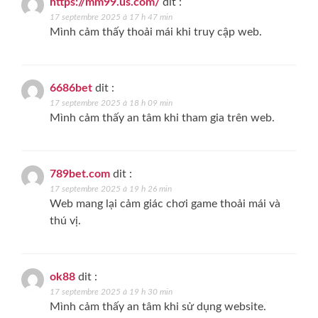
https://mm99.us.com/
dit :
17 septembre 2025 à 17 h 47 min
Mình cảm thấy thoải mái khi truy cập web.
6686bet
dit :
17 septembre 2025 à 18 h 09 min
Mình cảm thấy an tâm khi tham gia trên web.
789bet.com
dit :
17 septembre 2025 à 19 h 26 min
Web mang lại cảm giác chơi game thoải mái và
thú vị.
ok88
dit :
17 septembre 2025 à 19 h 30 min
Mình cảm thấy an tâm khi sử dụng website.