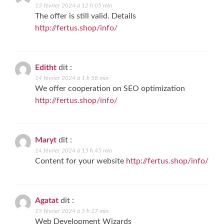
13 février 2024 à 12 h 05 min
The offer is still valid. Details
http://fertus.shop/info/
Editht
dit :
14 février 2024 à 1 h 58 min
We offer cooperation on SEO optimization
http://fertus.shop/info/
Maryt
dit :
14 février 2024 à 15 h 45 min
Content for your website
http://fertus.shop/info/
Agatat
dit :
15 février 2024 à 5 h 27 min
Web Development Wizards