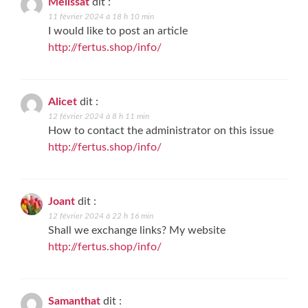
Melissat
dit :
11 février 2024 à 18 h 10 min
I would like to post an article
http://fertus.shop/info/
Alicet
dit :
12 février 2024 à 8 h 11 min
How to contact the administrator on this issue
http://fertus.shop/info/
Joant
dit :
12 février 2024 à 22 h 16 min
Shall we exchange links? My website
http://fertus.shop/info/
Samanthat
dit :