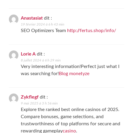
Anastasiat
dit :
19 février 2024 à 6 h 43 min
SEO Optimizers Team
http://fertus.shop/info/
Lorie A
dit :
8 juillet 2024 à 6 h 29 min
Very interesting information!Perfect just what I
was searching for!
Blog monetyze
Zykflegf
dit :
9 mai 2025 à 3 h 56 min
Explore the ranked best online casinos of 2025.
Compare bonuses, game selections, and
trustworthiness of top platforms for secure and
rewarding gameplay
casino
.