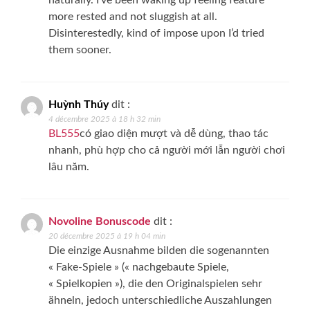
naturally. I’ve been waking up feeling feature
more rested and not sluggish at all.
Disinterestedly, kind of impose upon I’d tried
them sooner.
Huỳnh Thúy
dit :
4 décembre 2025 à 18 h 32 min
BL555
có giao diện mượt và dễ dùng, thao tác
nhanh, phù hợp cho cả người mới lẫn người chơi
lâu năm.
Novoline Bonuscode
dit :
20 décembre 2025 à 19 h 04 min
Die einzige Ausnahme bilden die sogenannten
« Fake-Spiele » (« nachgebaute Spiele,
« Spielkopien »), die den Originalspielen sehr
ähneln, jedoch unterschiedliche Auszahlungen