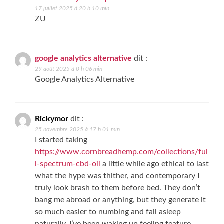
17 juillet 2025 à 20 h 10 min
ZU
google analytics alternative
dit :
29 août 2025 à 0 h 06 min
Google Analytics Alternative
Rickymor
dit :
25 novembre 2025 à 17 h 01 min
I started taking
https://www.cornbreadhemp.com/collections/ful
l-spectrum-cbd-oil
a little while ago ethical to last
what the hype was thither, and contemporary I
truly look brash to them before bed. They don’t
bang me abroad or anything, but they generate it
so much easier to numbing and fall asleep