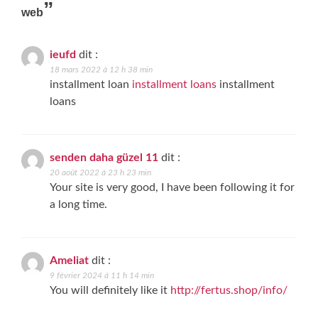
”
web
ieufd
dit :
18 mars 2022 à 12 h 38 min
installment loan
installment loans
installment
loans
senden daha güzel 11
dit :
20 août 2022 à 23 h 23 min
Your site is very good, I have been following it for
a long time.
Ameliat
dit :
9 février 2024 à 11 h 14 min
You will definitely like it
http://fertus.shop/info/