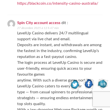
https://blackcoin.co/intensity-casino-australia/
Spin City account access
dit :
27 décembre 2025 à 12 h 47 min
LevelUp Casino delivers 24/7 multilingual
support via live chat and email.
Deposits are instant, and withdrawals are among
the fastest in the industry, confirming LevelUp’s
reputation as a fast-payout casino.
The login process at LevelUp Casino is secure and
user-friendly, ensuring quick access to your
favourite games
anytime. With such a diverse game portfolio,
LevelUp Casino caters to every player
type — from casual spinners to professional
strategists — ensuring endless entertainment and
top slots quality.
With a jaw-dropping Welcome Package worth up